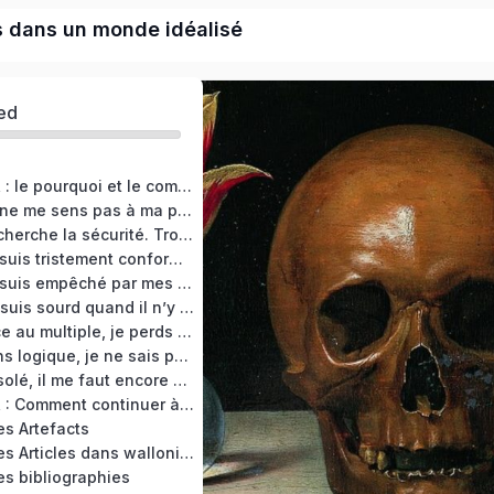
s dans un monde idéalisé
ed
RAISON GARDER : le pourquoi et le comment de cette formation
ATELIER 00 : Je ne me sens pas à ma place. Concevoir le trouble
ATELIER 01 : Je cherche la sécurité. Trouver le juste sanctuaire
ATELIER 02 : Je suis tristement conforme à ma vision du monde. Identifier le MOI dogmatique et technique
ATELIER 03 : Je suis empêché par mes légendes personnelles. Inviter le MOI héroïque et narratif à sa table
ATELIER 04 : Je suis sourd quand il n’y a pas de mots. Ressentir le message du MOI atavique et sauvage
ATELIER 05 : Face au multiple, je perds la tête. D’abord éviter le choix libidinal
ATELIER 06 : Sans logique, je ne sais pas raison garder ? Vérifier s’il y a âme qui vive
ATELIER 07 : Désolé, il me faut encore un dessin. Faire comme le Jongleur de mondes de Granville (1844)
RAISON GARDER : Comment continuer à raison garder ?
s Artefacts
RESSOURCES : les Articles dans wallonica.org
s bibliographies