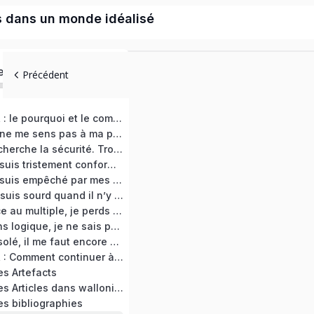
s dans un monde idéalisé
ed
Précédent
RAISON GARDER : le pourquoi et le comment de cette formation
ATELIER 00 : Je ne me sens pas à ma place. Concevoir le trouble
ATELIER 01 : Je cherche la sécurité. Trouver le juste sanctuaire
ATELIER 02 : Je suis tristement conforme à ma vision du monde. Identifier le MOI dogmatique et technique
ATELIER 03 : Je suis empêché par mes légendes personnelles. Inviter le MOI héroïque et narratif à sa table
ATELIER 04 : Je suis sourd quand il n’y a pas de mots. Ressentir le message du MOI atavique et sauvage
ATELIER 05 : Face au multiple, je perds la tête. D’abord éviter le choix libidinal
ATELIER 06 : Sans logique, je ne sais pas raison garder ? Vérifier s’il y a âme qui vive
ATELIER 07 : Désolé, il me faut encore un dessin. Faire comme le Jongleur de mondes de Granville (1844)
RAISON GARDER : Comment continuer à raison garder ?
s Artefacts
RESSOURCES : les Articles dans wallonica.org
s bibliographies