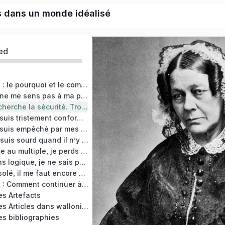
s dans un monde idéalisé
ed
RAISON GARDER : le pourquoi et le comment de cette formation
ATELIER 00 : Je ne me sens pas à ma place. Concevoir le trouble
ATELIER 01 : Je cherche la sécurité. Trouver le juste sanctuaire
ATELIER 02 : Je suis tristement conforme à ma vision du monde. Identifier le MOI dogmatique et technique
ATELIER 03 : Je suis empêché par mes légendes personnelles. Inviter le MOI héroïque et narratif à sa table
ATELIER 04 : Je suis sourd quand il n’y a pas de mots. Ressentir le message du MOI atavique et sauvage
ATELIER 05 : Face au multiple, je perds la tête. D’abord éviter le choix libidinal
ATELIER 06 : Sans logique, je ne sais pas raison garder ? Vérifier s’il y a âme qui vive
ATELIER 07 : Désolé, il me faut encore un dessin. Faire comme le Jongleur de mondes de Granville (1844)
RAISON GARDER : Comment continuer à raison garder ?
s Artefacts
RESSOURCES : les Articles dans wallonica.org
s bibliographies